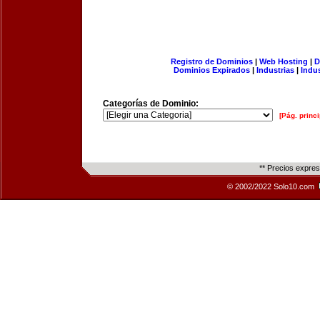
Registro de Dominios
|
Web Hosting
|
D
Dominios Expirados
|
Industrias
|
Indu
Categorías de Dominio:
[Pág. princi
** Precios expre
© 2002/2022 Solo10.com