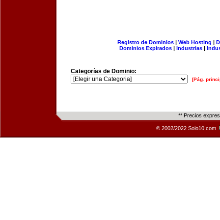
Registro de Dominios
|
Web Hosting
|
D
Dominios Expirados
|
Industrias
|
Indu
Categorías de Dominio:
[Pág. princi
** Precios expre
© 2002/2022 Solo10.com