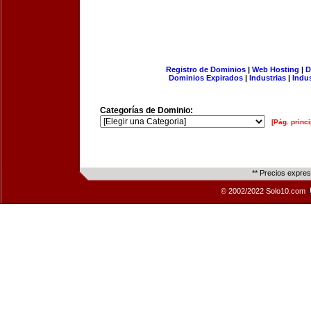
Registro de Dominios
|
Web Hosting
|
D
Dominios Expirados
|
Industrias
|
Indu
Categorías de Dominio:
[Pág. princi
** Precios expre
© 2002/2022 Solo10.com