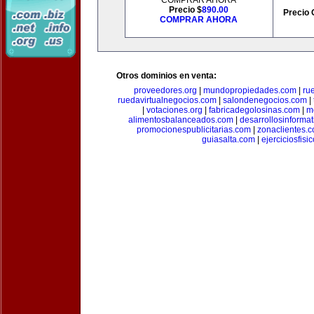
COMPRAR AHORA
Precio $
890.00
Precio 
COMPRAR AHORA
Otros dominios en venta:
proveedores.org
|
mundopropiedades.com
|
ru
ruedavirtualnegocios.com
|
salondenegocios.com
|
|
votaciones.org
|
fabricadegolosinas.com
|
m
alimentosbalanceados.com
|
desarrollosinforma
promocionespublicitarias.com
|
zonaclientes.
guiasalta.com
|
ejerciciosfisi