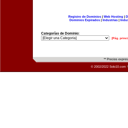
Registro de Dominios
|
Web Hosting
|
D
Dominios Expirados
|
Industrias
|
Indu
Categorías de Dominio:
[Pág. princi
** Precios expre
© 2002/2022 Solo10.com