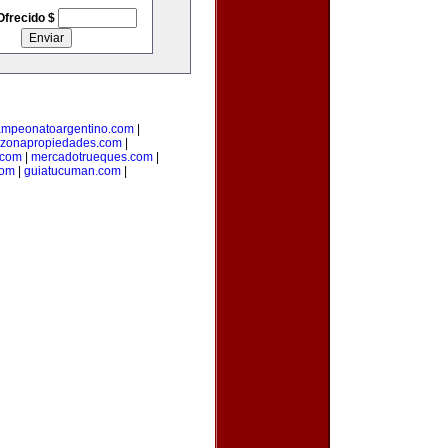
Ofrecido $
ampeonatoargentino.com
|
zonapropiedades.com
|
.com
|
mercadotrueques.com
|
com
|
guiatucuman.com
|