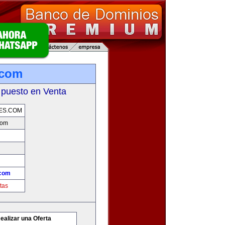
.com
 puesto en Venta
ES.COM
com
.com
tas
ealizar una Oferta