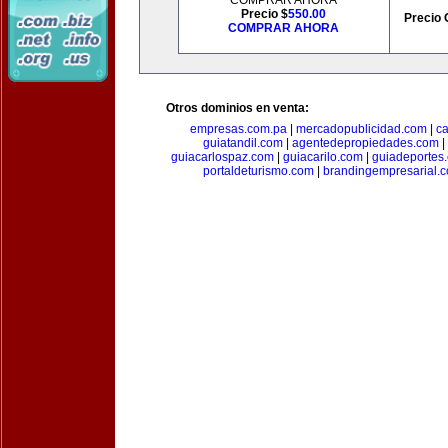
COMPRAR AHORA
Precio $
550.00
Precio 
COMPRAR AHORA
Otros dominios en venta:
empresas.com.pa
|
mercadopublicidad.com
|
c
guiatandil.com
|
agentedepropiedades.com
|
guiacarlospaz.com
|
guiacarilo.com
|
guiadeportes
portaldeturismo.com
|
brandingempresarial.