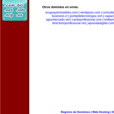
Otros dominios en venta:
uruguayinmuebles.com
|
ventajoso.com
|
consult
business.cr
|
portaldetecnologia.com
|
capac
agromercado.net
|
cantoprofesional.com
|
redfam
directorioprofesional.net
|
apuestadigital.co
Registro de Dominios
|
Web Hosting
|
D