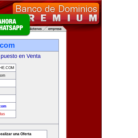
.com
 puesto en Venta
HE.COM
com
.com
tas
ealizar una Oferta