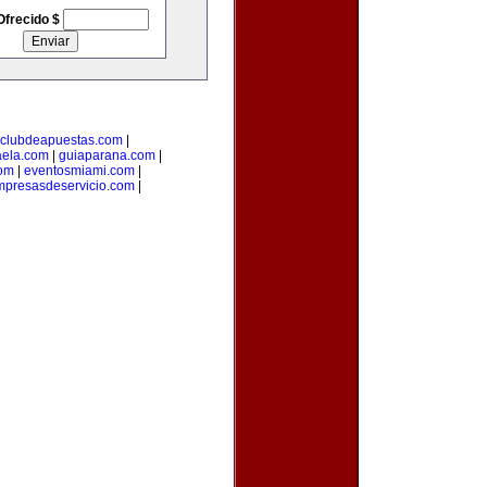
Ofrecido $
clubdeapuestas.com
|
aela.com
|
guiaparana.com
|
com
|
eventosmiami.com
|
mpresasdeservicio.com
|