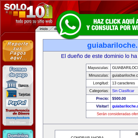
guiabariloche
El dueño de este dominio lo ha
Mayusculas:
GUIABARILOC
Minusculas:
guiabariloche.
Longitud:
13 caracteres
Categorias:
Sin Clasificar
Precio:
$500.00
Visitar!
guiabariloche
Serán consideradas ofer
R