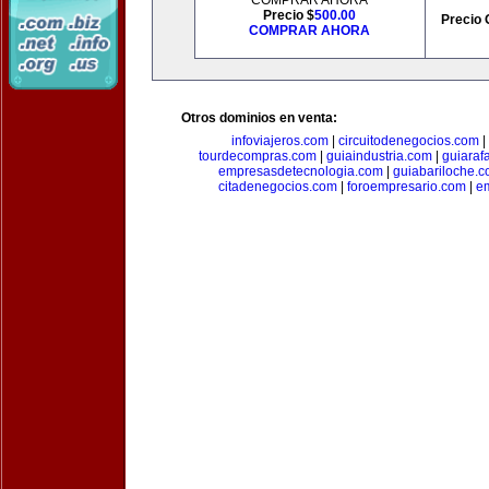
COMPRAR AHORA
Precio $
500.00
Precio 
COMPRAR AHORA
Otros dominios en venta:
infoviajeros.com
|
circuitodenegocios.com
|
tourdecompras.com
|
guiaindustria.com
|
guiaraf
empresasdetecnologia.com
|
guiabariloche.
citadenegocios.com
|
foroempresario.com
|
e