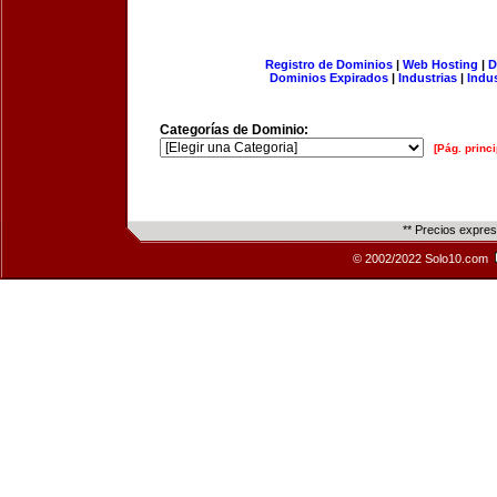
Registro de Dominios
|
Web Hosting
|
D
Dominios Expirados
|
Industrias
|
Indu
Categorías de Dominio:
[Pág. princi
** Precios expre
© 2002/2022 Solo10.com