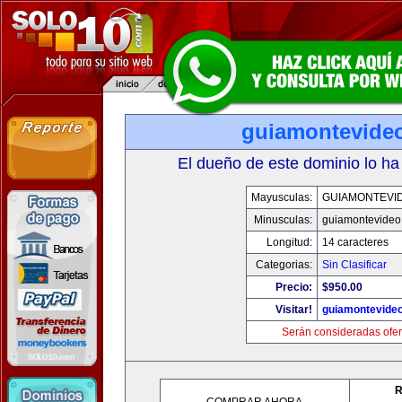
guiamontevide
El dueño de este dominio lo ha
Mayusculas:
GUIAMONTEVI
Minusculas:
guiamontevideo
Longitud:
14 caracteres
Categorias:
Sin Clasificar
Precio:
$950.00
Visitar!
guiamontevide
Serán consideradas ofer
R