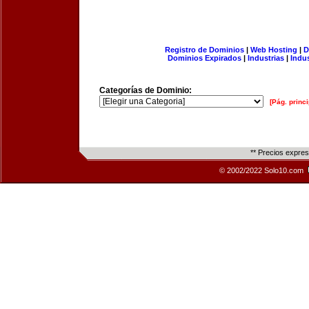
Registro de Dominios
|
Web Hosting
|
D
Dominios Expirados
|
Industrias
|
Indu
Categorías de Dominio:
[Pág. princi
** Precios expre
© 2002/2022 Solo10.com