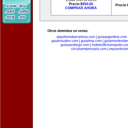
COMPRAR AHORA
Precio $
950.00
Precio 
COMPRAR AHORA
Otros dominios en venta:
alquileresbarcelona.com
|
guiaargentina.com
guiahouston.com
|
guialima.com
|
guiamontevide
guiasandiego.com
|
hotelesflorianopolis.c
circuloempresario.com
|
repuestosi