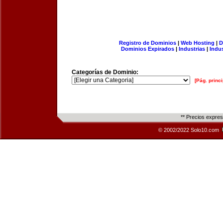
Registro de Dominios
|
Web Hosting
|
D
Dominios Expirados
|
Industrias
|
Indu
Categorías de Dominio:
[Pág. princi
** Precios expre
© 2002/2022 Solo10.com