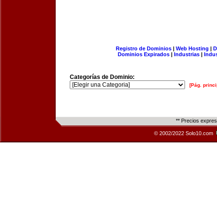
Registro de Dominios
|
Web Hosting
|
D
Dominios Expirados
|
Industrias
|
Indu
Categorías de Dominio:
[Pág. princi
** Precios expre
© 2002/2022 Solo10.com