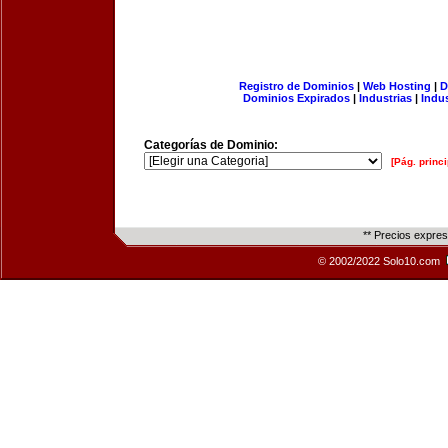
Registro de Dominios
|
Web Hosting
|
D
Dominios Expirados
|
Industrias
|
Indu
Categorías de Dominio:
[Pág. princi
** Precios expre
© 2002/2022 Solo10.com