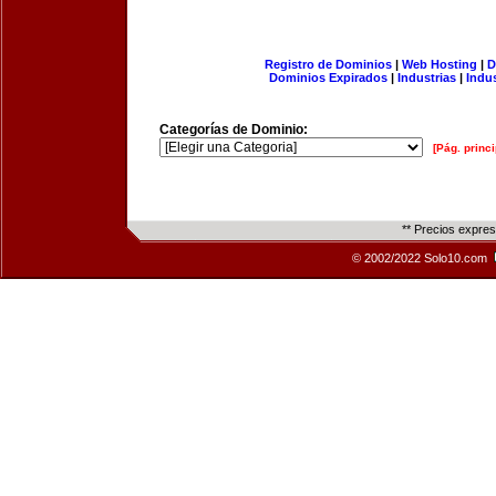
Registro de Dominios
|
Web Hosting
|
D
Dominios Expirados
|
Industrias
|
Indu
Categorías de Dominio:
[Pág. princi
** Precios expre
© 2002/2022 Solo10.com