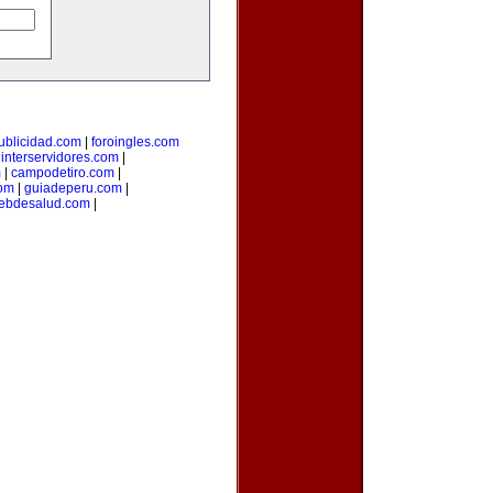
ublicidad.com
|
foroingles.com
|
interservidores.com
|
m
|
campodetiro.com
|
om
|
guiadeperu.com
|
ebdesalud.com
|