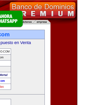
.com
 puesto en Venta
RO.COM
com
ferta!
.com
tas