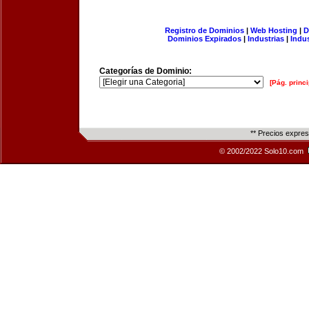
Registro de Dominios
|
Web Hosting
|
D
Dominios Expirados
|
Industrias
|
Indu
Categorías de Dominio:
[Pág. princi
** Precios expre
© 2002/2022 Solo10.com