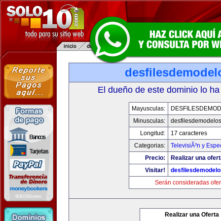
desfilesdemodel
El dueño de este dominio lo ha
Mayusculas:
DESFILESDEMO
Minusculas:
desfilesdemodelo
Longitud:
17 caracteres
Categorias:
TelevisiÃ³n y Espe
Precio:
Realizar una ofert
Visitar!
desfilesdemodel
Serán consideradas ofer
Realizar una Oferta