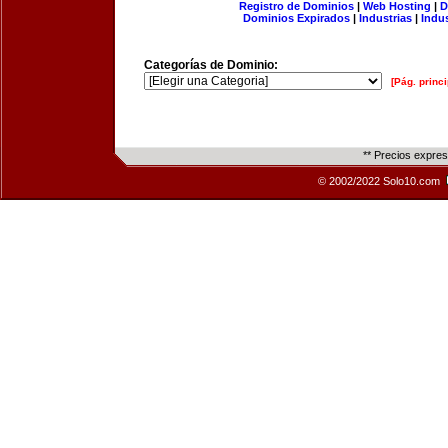
Registro de Dominios
|
Web Hosting
|
D
Dominios Expirados
|
Industrias
|
Indu
Categorías de Dominio:
[Pág. princi
** Precios expre
© 2002/2022 Solo10.com