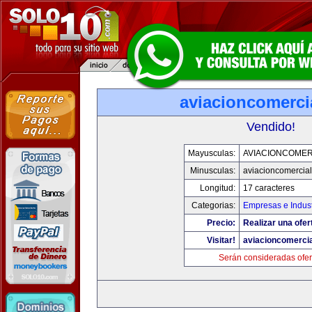
aviacioncomerci
Vendido!
Mayusculas:
AVIACIONCOMER
Minusculas:
aviacioncomercia
Longitud:
17 caracteres
Categorias:
Empresas e Indust
Precio:
Realizar una ofer
Visitar!
aviacioncomerci
Serán consideradas ofer