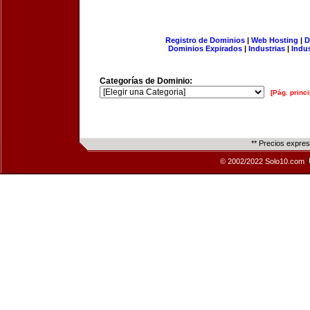
Registro de Dominios
|
Web Hosting
|
D
Dominios Expirados
|
Industrias
|
Indu
Categorías de Dominio:
[Pág. princi
** Precios expre
© 2002/2022 Solo10.com