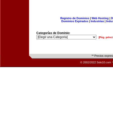
Registro de Dominios
|
Web Hosting
|
D
Dominios Expirados
|
Industrias
|
Indu
Categorías de Dominio:
[Pág. princi
** Precios expre
© 2002/2022 Solo10.com