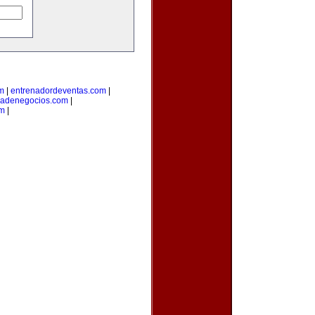
om
|
entrenadordeventas.com
|
iadenegocios.com
|
om
|