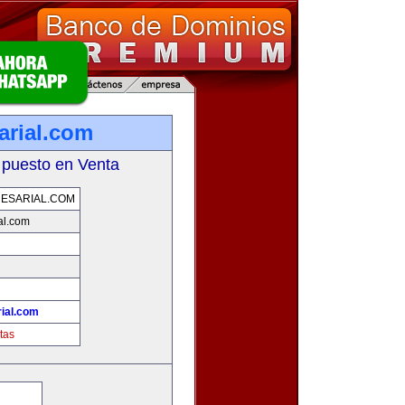
arial.com
 puesto en Venta
ESARIAL.COM
al.com
ial.com
tas