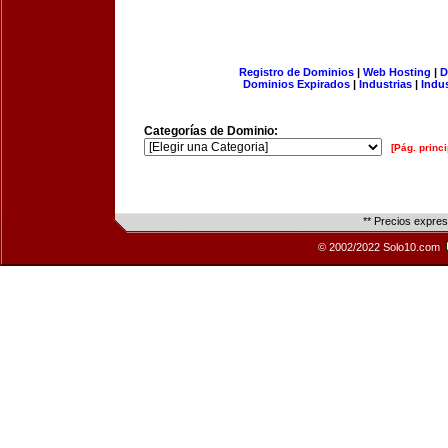
Registro de Dominios
|
Web Hosting
|
D
Dominios Expirados
|
Industrias
|
Indu
Categorías de Dominio:
[Pág. princi
** Precios expre
© 2002/2022 Solo10.com