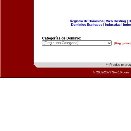
Registro de Dominios
|
Web Hosting
|
D
Dominios Expirados
|
Industrias
|
Indu
Categorías de Dominio:
[Pág. princi
** Precios expre
© 2002/2022 Solo10.com