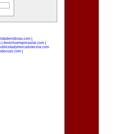
vistadenoticias.com
|
m
|
derechoempresarial.com
|
publicidadymercadotecnia.com
osdecuyo.com
|