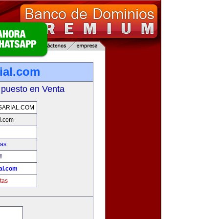
ial.com
 puesto en Venta
ARIAL.COM
l.com
ias
!
al.com
tas