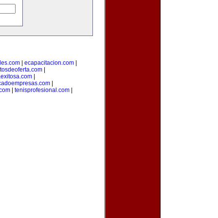
des.com
|
ecapacitacion.com
|
tosdeoferta.com
|
aexitosa.com
|
cadoempresas.com
|
.com
|
tenisprofesional.com
|