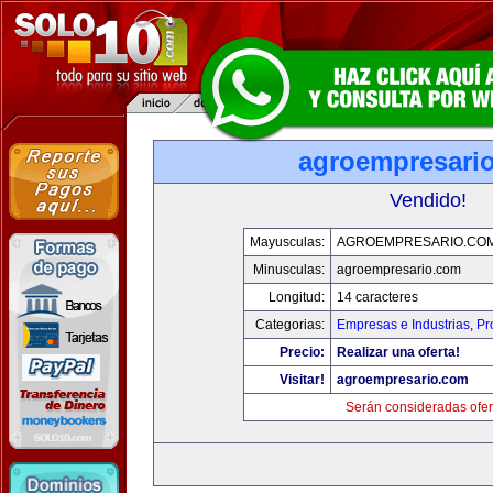
agroempresari
Vendido!
Mayusculas:
AGROEMPRESARIO.CO
Minusculas:
agroempresario.com
Longitud:
14 caracteres
Categorias:
Empresas e Industrias
,
Pr
Precio:
Realizar una oferta!
Visitar!
agroempresario.com
Serán consideradas ofer