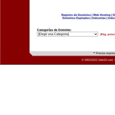
Registro de Dominios
|
Web Hosting
|
D
Dominios Expirados
|
Industrias
|
Indu
Categorías de Dominio:
[Pág. princi
** Precios expre
© 2002/2022 Solo10.com