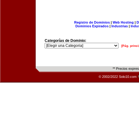
Registro de Dominios
|
Web Hosting
|
D
Dominios Expirados
|
Industrias
|
Indu
Categorías de Dominio:
[Pág. princi
** Precios expre
© 2002/2022 Solo10.com