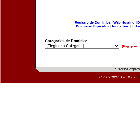
Registro de Dominios
|
Web Hosting
|
D
Dominios Expirados
|
Industrias
|
Indu
Categorías de Dominio:
[Pág. princi
** Precios expre
© 2002/2022 Solo10.com