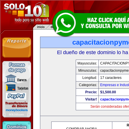
capacitacionpy
El dueño de este dominio lo ha
Mayusculas:
CAPACITACIONP
Minusculas:
capacitacionpyme
Longitud:
17 caracteres
Categorias:
Empresas e Indust
Precio:
$1,500.00
Visitar!
capacitacionpym
Serán consideradas ofer
R