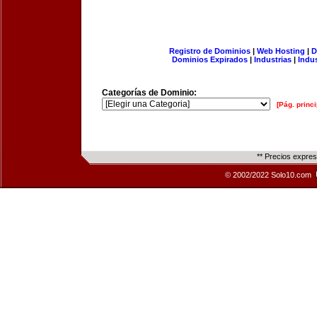
Registro de Dominios
|
Web Hosting
|
D
Dominios Expirados
|
Industrias
|
Indu
Categorías de Dominio:
[Pág. princi
** Precios expre
© 2002/2022 Solo10.com