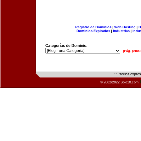
Registro de Dominios
|
Web Hosting
|
D
Dominios Expirados
|
Industrias
|
Indu
Categorías de Dominio:
[Pág. princi
** Precios expre
© 2002/2022 Solo10.com