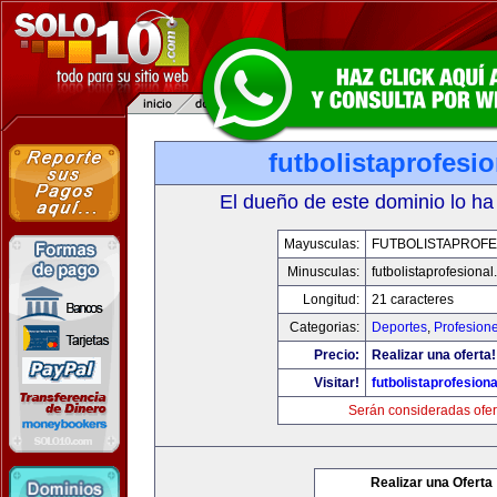
futbolistaprofesi
El dueño de este dominio lo ha
Mayusculas:
FUTBOLISTAPROFE
Minusculas:
futbolistaprofesiona
Longitud:
21 caracteres
Categorias:
Deportes
,
Profesion
Precio:
Realizar una oferta!
Visitar!
futbolistaprofesion
Serán consideradas ofer
Realizar una Oferta