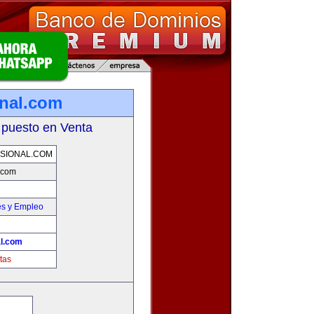
onal.com
 puesto en Venta
SIONAL.COM
l.com
es y Empleo
al.com
tas