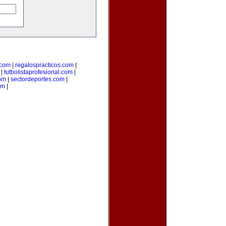
com
|
regalospracticos.com
|
|
futbolistaprofesional.com
|
om
|
sectordeportes.com
|
om
|