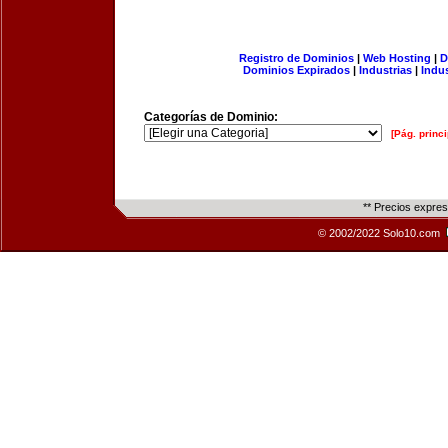
Registro de Dominios
|
Web Hosting
|
D
Dominios Expirados
|
Industrias
|
Indu
Categorías de Dominio:
[Pág. princi
** Precios expre
© 2002/2022 Solo10.com