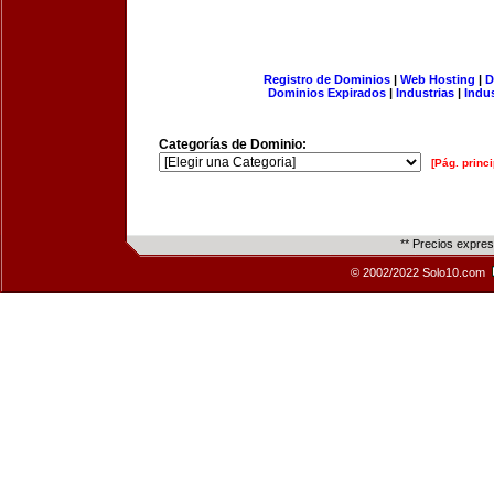
Registro de Dominios
|
Web Hosting
|
D
Dominios Expirados
|
Industrias
|
Indu
Categorías de Dominio:
[Pág. princi
** Precios expre
© 2002/2022 Solo10.com