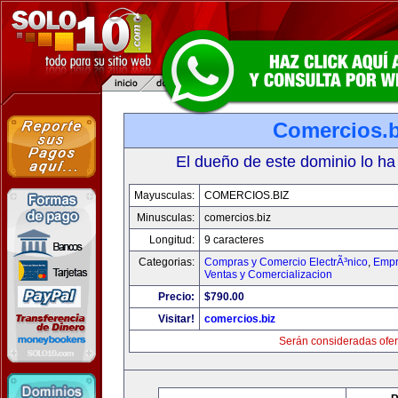
Comercios.b
El dueño de este dominio lo ha
Mayusculas:
COMERCIOS.BIZ
Minusculas:
comercios.biz
Longitud:
9 caracteres
Categorias:
Compras y Comercio ElectrÃ³nico
,
Empr
Ventas y Comercializacion
Precio:
$790.00
Visitar!
comercios.biz
Serán consideradas ofer