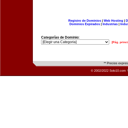
Registro de Dominios
|
Web Hosting
|
D
Dominios Expirados
|
Industrias
|
Indu
Categorías de Dominio:
[Pág. princi
** Precios expre
© 2002/2022 Solo10.com