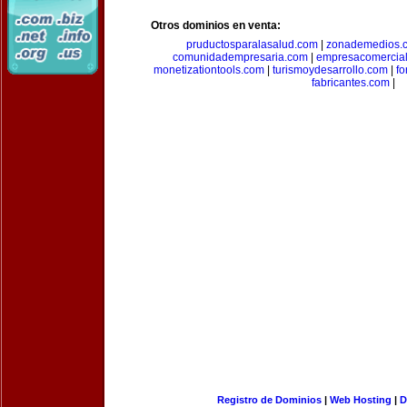
Otros dominios en venta:
pruductosparalasalud.com
|
zonademedios.
comunidadempresaria.com
|
empresacomercia
monetizationtools.com
|
turismoydesarrollo.com
|
fo
fabricantes.com
|
Registro de Dominios
|
Web Hosting
|
D