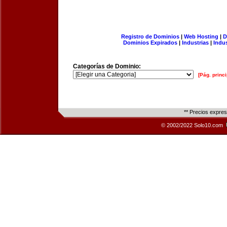
Registro de Dominios
|
Web Hosting
|
D
Dominios Expirados
|
Industrias
|
Indu
Categorías de Dominio:
[Pág. princi
** Precios expre
© 2002/2022 Solo10.com