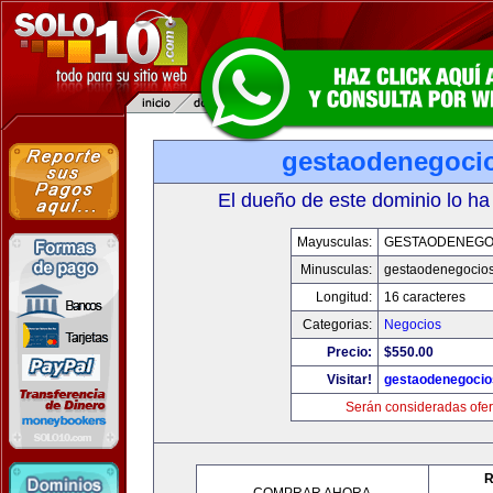
gestaodenegoci
El dueño de este dominio lo ha
Mayusculas:
GESTAODENEGO
Minusculas:
gestaodenegocio
Longitud:
16 caracteres
Categorias:
Negocios
Precio:
$550.00
Visitar!
gestaodenegoci
Serán consideradas ofer
R