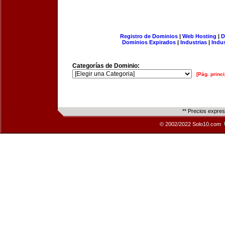
Registro de Dominios
|
Web Hosting
|
D
Dominios Expirados
|
Industrias
|
Indu
Categorías de Dominio:
[Pág. princi
** Precios expre
© 2002/2022 Solo10.com