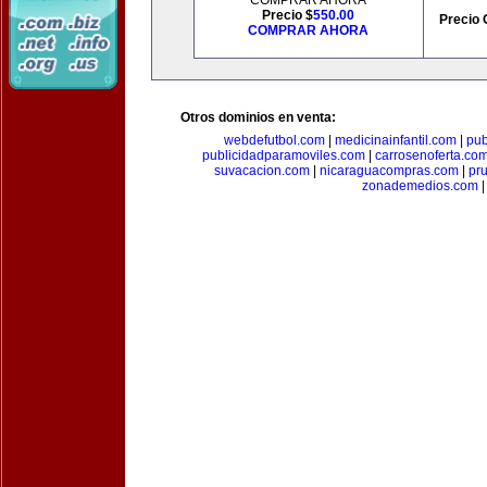
COMPRAR AHORA
Precio $
550.00
Precio 
COMPRAR AHORA
Otros dominios en venta:
webdefutbol.com
|
medicinainfantil.com
|
pub
publicidadparamoviles.com
|
carrosenoferta.co
suvacacion.com
|
nicaraguacompras.com
|
pr
zonademedios.com
|