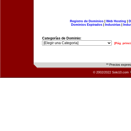
Registro de Dominios
|
Web Hosting
|
D
Dominios Expirados
|
Industrias
|
Indu
Categorías de Dominio:
[Pág. princi
** Precios expre
© 2002/2022 Solo10.com