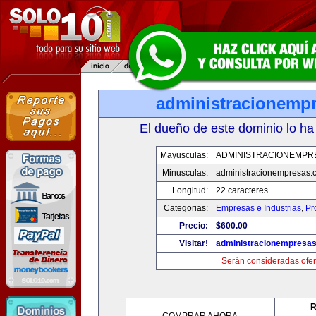
administracionemp
El dueño de este dominio lo ha
Mayusculas:
ADMINISTRACIONEMPR
Minusculas:
administracionempresas.
Longitud:
22 caracteres
Categorias:
Empresas e Industrias
,
Pr
Precio:
$600.00
Visitar!
administracionempresa
Serán consideradas ofer
R