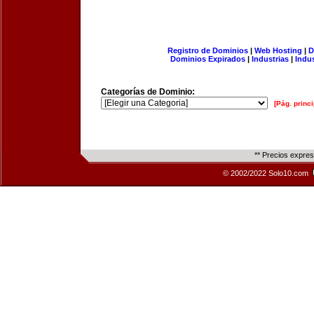
Registro de Dominios
|
Web Hosting
|
D
Dominios Expirados
|
Industrias
|
Indu
Categorías de Dominio:
[Pág. princi
** Precios expre
© 2002/2022 Solo10.com