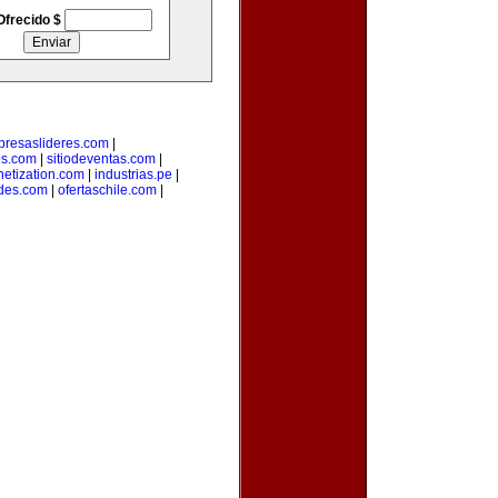
Ofrecido $
resaslideres.com
|
os.com
|
sitiodeventas.com
|
etization.com
|
industrias.pe
|
des.com
|
ofertaschile.com
|