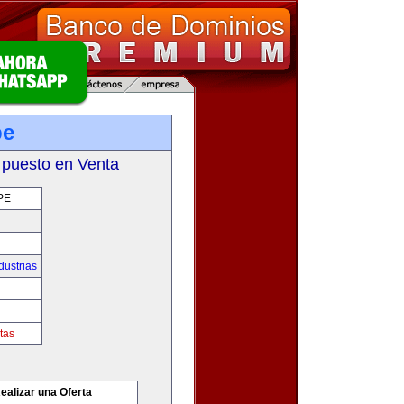
pe
 puesto en Venta
PE
dustrias
tas
ealizar una Oferta