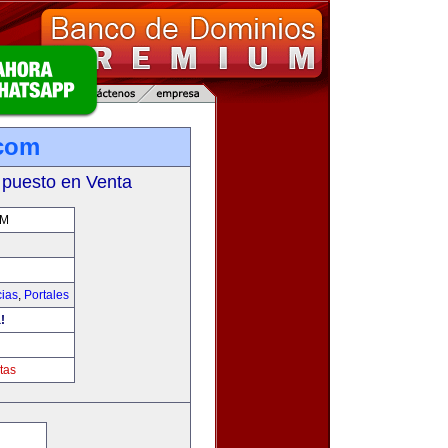
.com
 puesto en Venta
OM
cias
,
Portales
!
tas