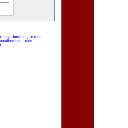
m
|
negocioestrategico.com
|
portalinmuebles.com
|
m
|