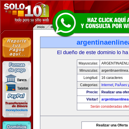
argentinaenlin
El dueño de este dominio lo ha
Mayusculas:
ARGENTINAENL
Minusculas:
argentinaenlinea
Longitud:
16 caracteres
Categorias:
Internet
,
PaÃ­ses 
Precio:
Realizar una ofer
Visitar!
argentinaenline
Serán consideradas ofer
Realizar una Oferta