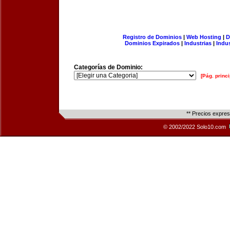
Registro de Dominios
|
Web Hosting
|
D
Dominios Expirados
|
Industrias
|
Indu
Categorías de Dominio:
[Pág. princi
** Precios expre
© 2002/2022 Solo10.com