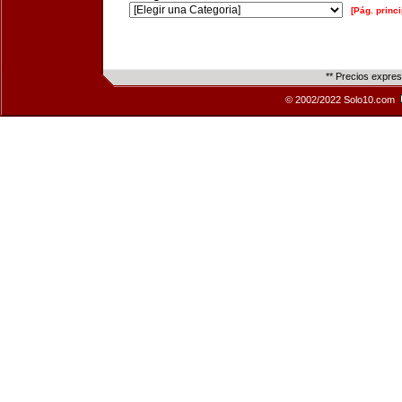
[Pág. princi
** Precios expre
© 2002/2022 Solo10.com