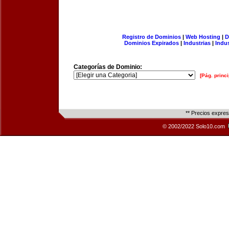
Registro de Dominios
|
Web Hosting
|
D
Dominios Expirados
|
Industrias
|
Indu
Categorías de Dominio:
[Pág. princi
** Precios expre
© 2002/2022 Solo10.com