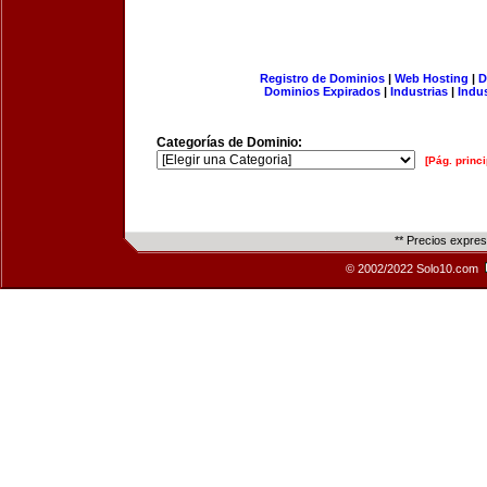
Registro de Dominios
|
Web Hosting
|
D
Dominios Expirados
|
Industrias
|
Indu
Categorías de Dominio:
[Pág. princi
** Precios expre
© 2002/2022 Solo10.com