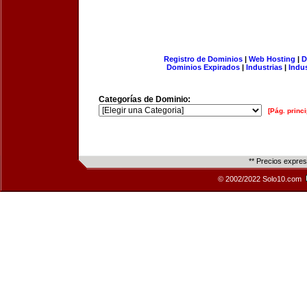
Registro de Dominios
|
Web Hosting
|
D
Dominios Expirados
|
Industrias
|
Indu
Categorías de Dominio:
[Pág. princi
** Precios expre
© 2002/2022 Solo10.com