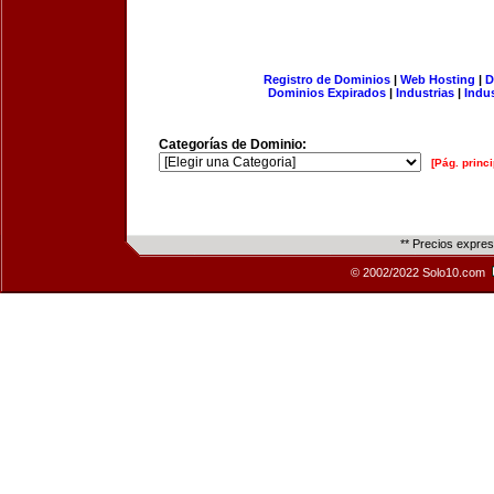
Registro de Dominios
|
Web Hosting
|
D
Dominios Expirados
|
Industrias
|
Indu
Categorías de Dominio:
[Pág. princi
** Precios expre
© 2002/2022 Solo10.com