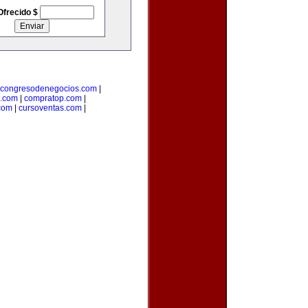
Ofrecido $
congresodenegocios.com
|
l.com
|
compratop.com
|
com
|
cursoventas.com
|