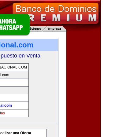
cional.com
 puesto en Venta
NACIONAL.COM
al.com
nal.com
tas
ealizar una Oferta