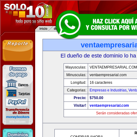
ventaempresari
El dueño de este dominio lo ha
Mayusculas:
VENTAEMPRESARIAL.CO
Minusculas:
ventaempresarial.com
Longitud:
16 caracteres
Categorias:
Empresas e Industrias
,
Vent
Precio:
$750.00
Visitar!
ventaempresarial.com
Serán consideradas ofer
R