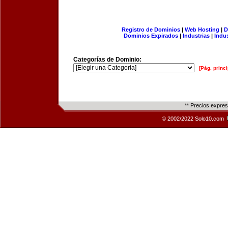
Registro de Dominios
|
Web Hosting
|
D
Dominios Expirados
|
Industrias
|
Indu
Categorías de Dominio:
[Pág. princi
** Precios expre
© 2002/2022 Solo10.com