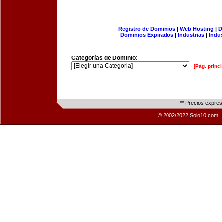
Registro de Dominios
|
Web Hosting
|
D
Dominios Expirados
|
Industrias
|
Indu
Categorías de Dominio:
[Pág. princi
** Precios expre
© 2002/2022 Solo10.com