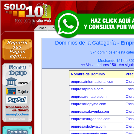
Dominios de la Categoría -
Empr
374 dominios en esta categ
Mostrando 151 de 30
<< Ver anteriores 150
Ver sigui
Nombre de Dominio
Prec
empresainternacional.com
Ofert
empresapropia.com
Ofert
empresarentable.com
Ofert
empresariopyme.com
Ofert
empresasalaventa.com
Ofert
empresasargentina.com
Ofert
empresasbolivia.com
Ofert